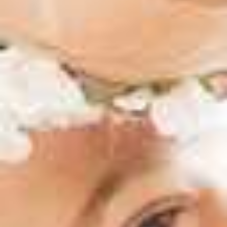
Je gesünder das Milchgebiss, desto gesünder die
LEXIKON
bleibenden Zähne.
Dem Milchgebiss wird meist zu wenig
Aufmerksamkeit geschenkt, Milchzähne scheinen
unwichtig, da sie nach ein Paar Jahren durch die
KONTAKT
bleibenden Zähne ersetzt werden.
Dabei übernimmt das Milchgebiss viele Aufgaben,
die für die Entwicklung Ihres Kindes enorm wichtig
sind.
Die richtige Ausbildung von Gesichts- und
Kieferform gewährleistet nicht nur ein
ästhetisches Erscheinungsbild sondern vor allem
eine geregelte Kaufunktion sowie störungsfreies
Atmen und Sprechen.