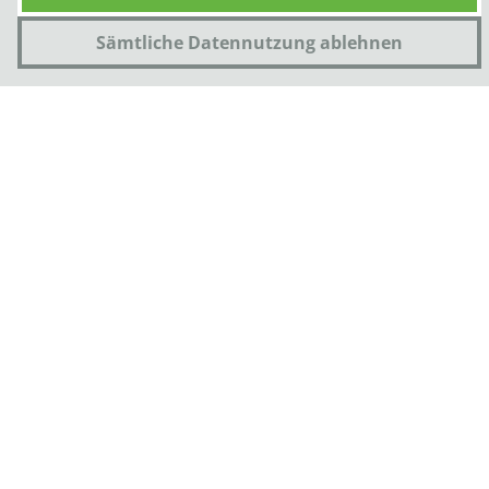
Unsere Leistungen
Sämtliche Datennutzung ablehnen
Platzhalter
Frühe Behandlung
Herausnehmbare KFO Geräte
Selbstligierende Bracketsysteme
Lingualtechnik
Aligner (unsichtbare Schienen)
Kiefergelenk Behandlung
Jetzt Termin vereinbaren