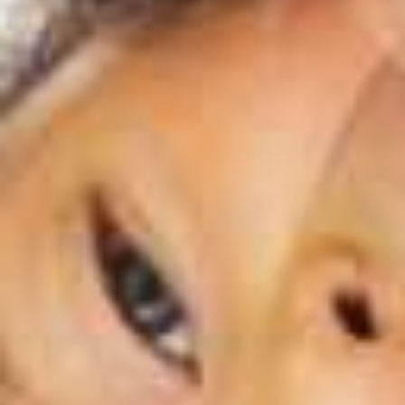
Kieferorthopädie für
kleine Patienten, Kids &
Teens
START
Jetzt Termin vereinbaren