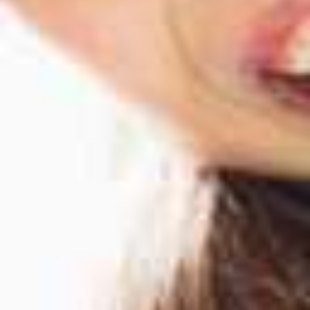
Möglichkeiten
Mit einer kieferorthopädischen Behandlung wird die
Fehlbildung der Zähne und Kiefer therapiert . Die
Gebissentwicklung wird prophylaktisch beeinflusst,
vorhandene Fehlbildungen werden gemindert bzw.
beeinflusst. Die Behandlung umfasst alle Leistungen
(Befunderhebung, Therapieplanung, Versorgung mit
Behandlungsgeräten), die im Rahmen der
kieferorthopädischen Behandlung erforderlich sind.
Platzhalter
Herausnehmbare Kieferorthopädische Geräte
Unsichtbare Zahnspange, Aligner (Schienentherapie)
Selbstligierende Bracketsysteme