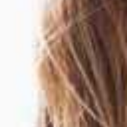
Lernen und Vestehen
Wir erklären unseren Patienten genau, weshalb
die korrekte Kieferstellung außerordentlich wichtig
ist. Mit vielen Modellen und Veranschaulichungen
erklären wir stets die nächsten
Behandlungsschritte und fördern so die Akzeptanz
der Behandlungsmaßnahmen und die
Zusammenarbeit mit unseren Patienten.